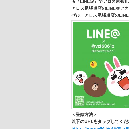
★『LINE@』
でアロス尾張旭
アロス尾張旭店のLINE＠ア
ぜひ、アロス尾張旭店のLIN
＜登録方法＞
以下のURLをタップしてくだ
https://line.me/R/ti/p/%
40yzl