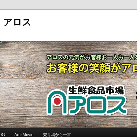
 アロス
OG
ArozMovie
売り場から一言