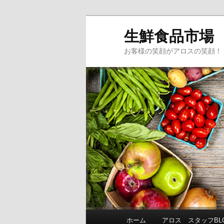
生鮮食品市場
お客様の笑顔がアロスの笑顔！
メインメニュー
ホーム
アロス スタッフBL
メインコンテンツへ移動
サブコンテンツへ移動