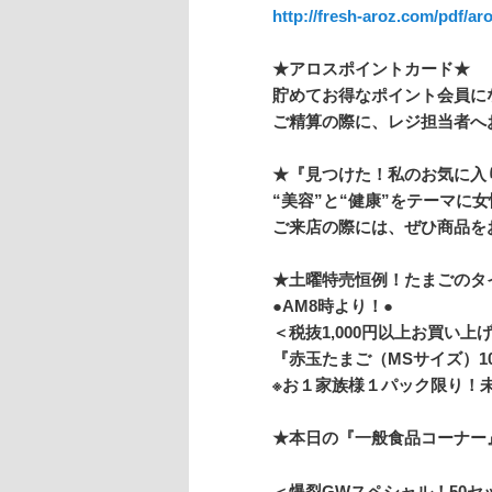
http://fresh-aroz.com/pdf/
ar
★アロスポイントカード★
貯めてお得なポイント会員に
ご精算の際に、レジ担当者へ
★『見つけた！私のお気に入
“美容”と“健康”
をテーマに女
ご来店の際には、ぜひ商品を
★土曜特売恒例！たまごのタ
●AM8時より！●
＜税抜1,000円以上お買い上
『赤玉たまご（MSサイズ）10
※お１家族様１パック限り！
★本日の『一般食品コーナー
＜爆裂GWスペシャル！50セ