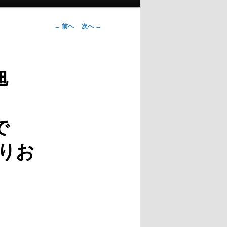
投稿ナビゲー
←
前へ
次へ
→
ション
旭
！
で
りお