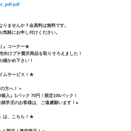
oz_pdf.pdf
なりませんか？会員料は無料です。
お気軽にお申し付けください。
り』コーナー★
性向けプチ贅沢商品を取りそろえました！
お確かめ下さい！
イムサービス！★
げの方へ！＞
個入』1パック 70円！限定100パック！
未就学児のお客様は、
ご遠慮願います！※
』は、こちら！★
ット限定！激安商品！＞