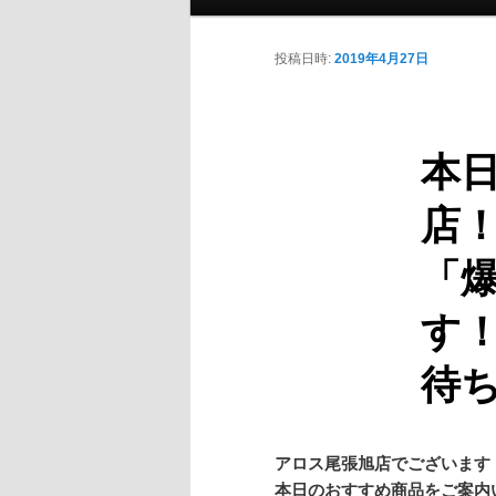
投稿日時:
2019年4月27日
本日
店
「
す
待
アロス尾張旭店でございます
本日のおすすめ商品をご案内