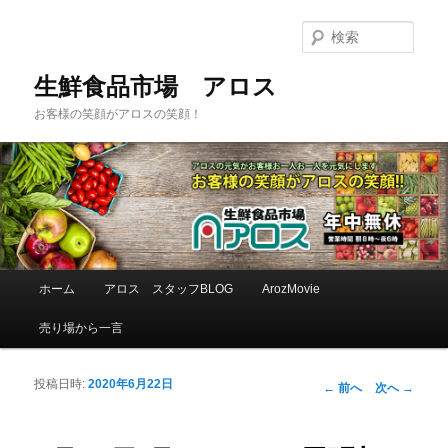
検
索
生鮮食品市場 アロス
お客様の笑顔がアロスの笑顔！
メインメニュー
ホーム
アロス スタッフBLOG
ArozMovie
メインコンテンツへ移動
サブコンテンツへ移動
売り場から一言
投稿日時:
2020年6月22日
投稿ナビゲーシ
←
前へ
次へ
→
ョン