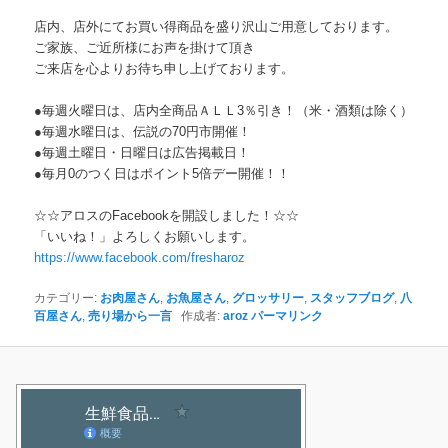
店内、店外にてお買い得商品を盛り沢山ご用意しております。
ご家族、ご近所様にお声を掛けて頂き
ご来店を心よりお待ち申し上げております。
●毎週火曜日は、店内全商品ＡＬＬ3％引き！（米・酒類は除く）
●毎週水曜日は、伝説の70円市開催！
●毎週土曜日・日曜日は広告掲載日！
●毎月0のつく日はポイント5倍デー開催！！
☆☆アロスのFacebookを開設しました！☆☆
「いいね！」よろしくお願いします。
https://www.facebook.com/
fresharoz
カテゴリー:
お肉屋さん
,
お魚屋さん
,
グロッサリー
,
スタッフブログ
,
八
百屋さん
,
売り場から一言
作成者:
aroz
パーマリンク