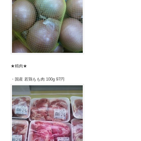
★精肉★
・国産 若鶏もも肉 100g 97円