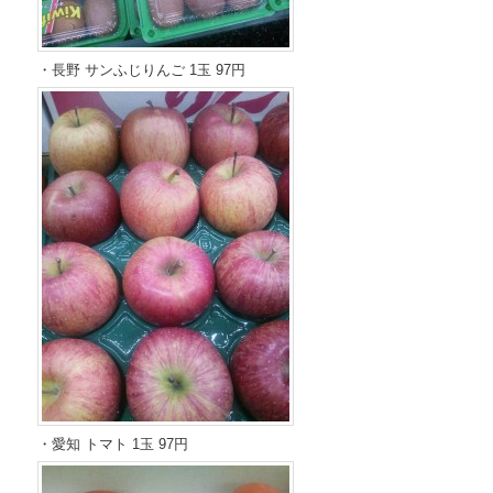
・長野 サンふじりんご 1玉 97円
・愛知 トマト 1玉 97円