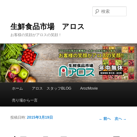
検
索
生鮮食品市場 アロス
お客様の笑顔がアロスの笑顔！
メインメニュー
ホーム
アロス スタッフBLOG
ArozMovie
メインコンテンツへ移動
サブコンテンツへ移動
売り場から一言
投稿日時:
2015年3月19日
投稿ナビゲーシ
←
前へ
次へ
→
ョン