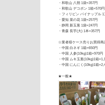
・和歌山 八朔 1袋=357円
・和歌山 デコポン 1箱=570円
・フィリピン パイナップル 1玉
・愛知 菜の花 1袋=257円
・静岡 新玉葱 1袋=247円
・青森 長芋(大) 1本=357円
☆業者様ケース売りお買得商
・中国 白ネギ 1箱=650円
・中国 人参(10kg)1箱=970円
・中国 ムキ玉葱(10kg)1箱=1,
・中国 にんにく(10kg)1箱=2,
★一般★