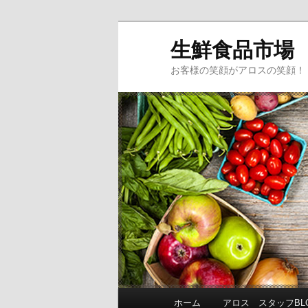
生鮮食品市場
お客様の笑顔がアロスの笑顔！
メインメニュー
ホーム
アロス スタッフBL
メインコンテンツへ移動
サブコンテンツへ移動