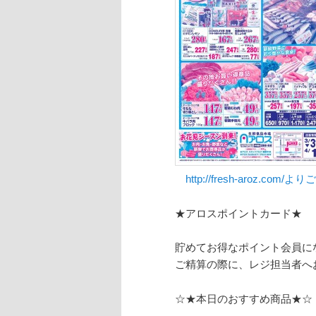
http://fresh-aroz.com
★アロスポイントカード★
貯めてお得なポイント会員に
ご精算の際に、レジ担当者へ
☆★本日のおすすめ商品★☆