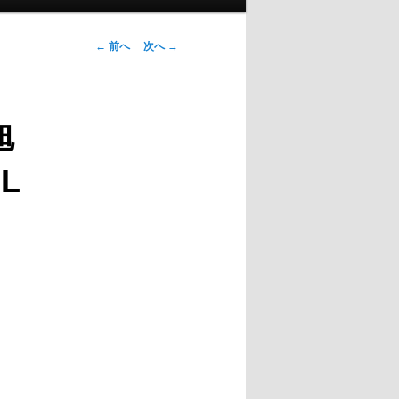
投稿ナビゲー
←
前へ
次へ
→
ション
旭
L