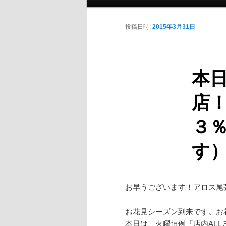
投稿日時:
2015年3月31日
本日
店！
３
す
お早うございます！アロス尾
お花見シーズン到来です。お
本日は、火曜恒例『店内AL