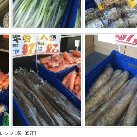
ンジ 1袋=357円