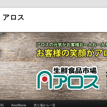
 アロス
OG
ArozMovie
売り場から一言