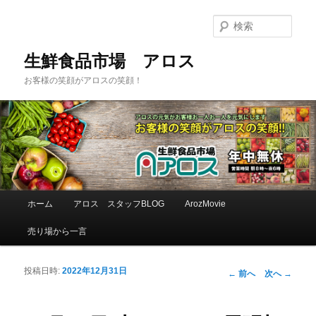
検
索
生鮮食品市場 アロス
お客様の笑顔がアロスの笑顔！
メインメニュー
ホーム
アロス スタッフBLOG
ArozMovie
メインコンテンツへ移動
サブコンテンツへ移動
売り場から一言
投稿日時:
2022年12月31日
投稿ナビゲーシ
←
前へ
次へ
→
ョン