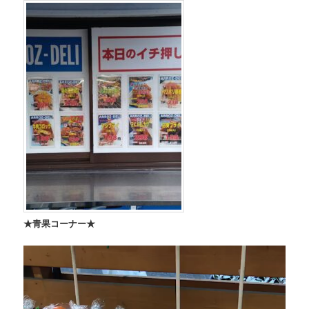
★青果コーナー★
動
画
プ
レ