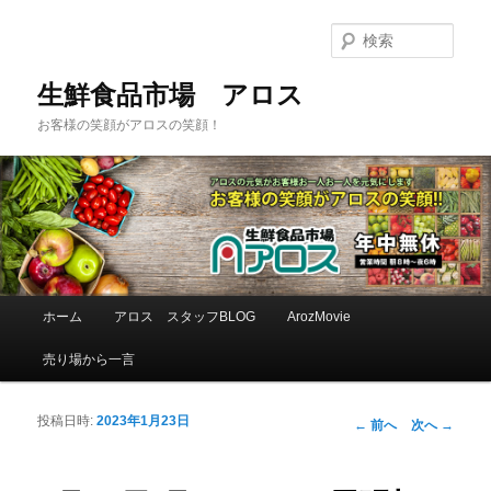
検
索
生鮮食品市場 アロス
お客様の笑顔がアロスの笑顔！
メインメニュー
ホーム
アロス スタッフBLOG
ArozMovie
メインコンテンツへ移動
サブコンテンツへ移動
売り場から一言
投稿日時:
2023年1月23日
投稿ナビゲーシ
←
前へ
次へ
→
ョン