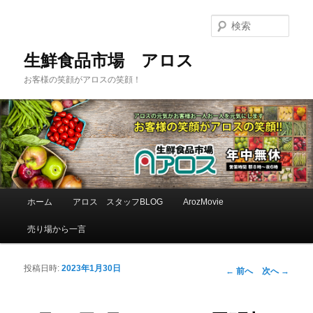
検
索
生鮮食品市場 アロス
お客様の笑顔がアロスの笑顔！
メインメニュー
ホーム
アロス スタッフBLOG
ArozMovie
メインコンテンツへ移動
サブコンテンツへ移動
売り場から一言
投稿日時:
2023年1月30日
投稿ナビゲーシ
←
前へ
次へ
→
ョン