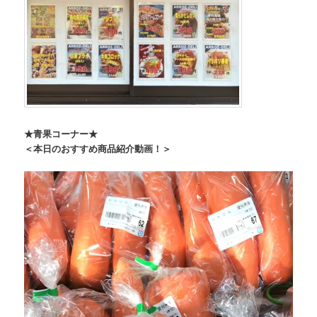
★青果コーナー★
＜本日のおすすめ商品紹介動画！＞
動
画
プ
レ
ー
ヤ
ー