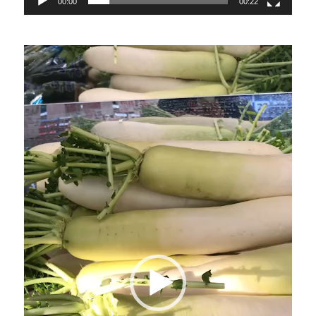
00:00
00:22
動
画
プ
レ
ー
ヤ
ー