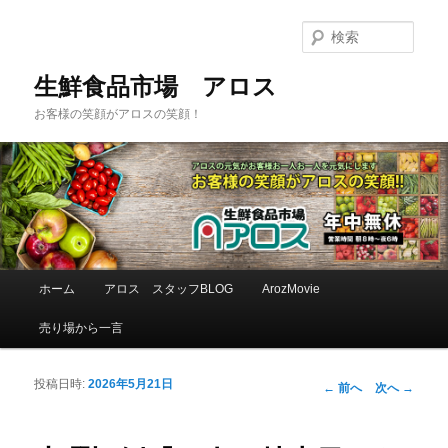
検
索
生鮮食品市場 アロス
お客様の笑顔がアロスの笑顔！
メインメニュー
ホーム
アロス スタッフBLOG
ArozMovie
メインコンテンツへ移動
サブコンテンツへ移動
売り場から一言
投稿日時:
2026年5月21日
投稿ナビゲーシ
←
前へ
次へ
→
ョン