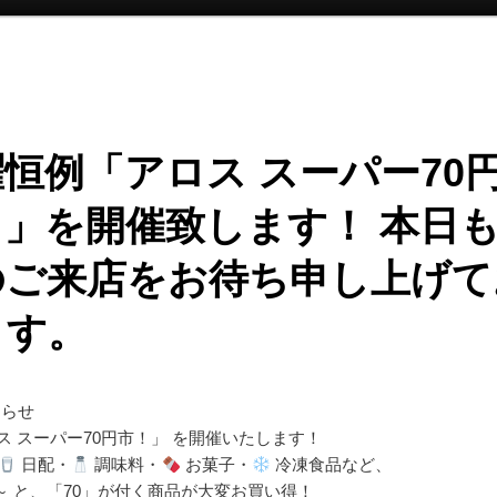
恒例「アロス スーパー70
！」を開催致します！ 本日
のご来店をお待ち申し上げて
ます。
知らせ
ス スーパー70円市！」 を開催いたします！
日配・
調味料・
お菓子・
冷凍食品など、
0円～ と、「70」が付く商品が大変お買い得！