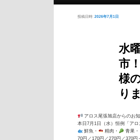
投稿日時:
2026年7月1日
水曜
市
様
り
アロス尾張旭店からのお
本日7月1日（水）恒例「アロ
鮮魚・
精肉・
青果・
70円／170円／270円／37