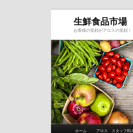
生鮮食品市場
お客様の笑顔がアロスの笑顔！
メインメニュー
ホーム
アロス スタッフBL
メインコンテンツへ移動
サブコンテンツへ移動