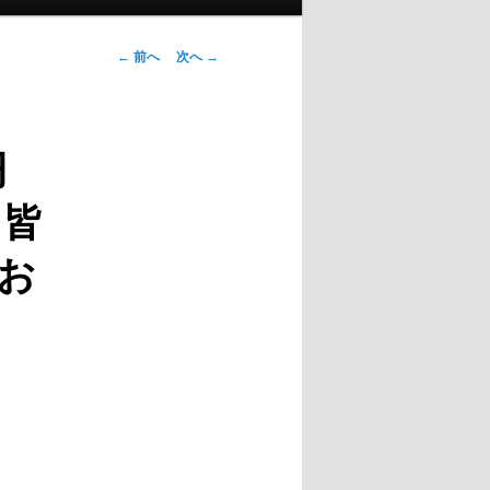
投稿ナビゲー
←
前へ
次へ
→
ション
円
も皆
お