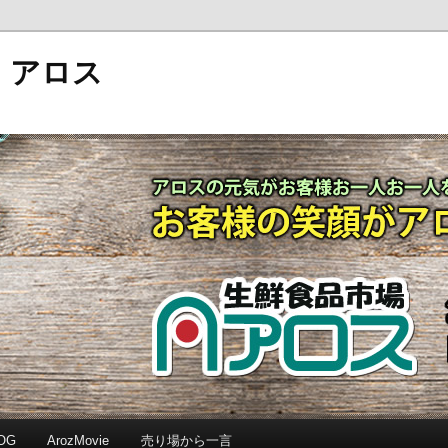
 アロス
OG
ArozMovie
売り場から一言