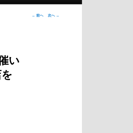
投稿ナビゲー
←
前へ
次へ
→
ション
催い
店を