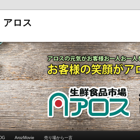
 アロス
OG
ArozMovie
売り場から一言