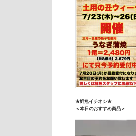
★鮮魚イチオシ★
＜本日のおすすめ商品＞
動
画