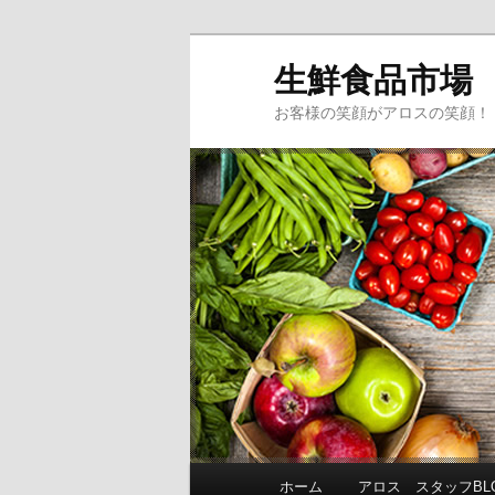
生鮮食品市場
お客様の笑顔がアロスの笑顔！
メインメニュー
ホーム
アロス スタッフBL
メインコンテンツへ移動
サブコンテンツへ移動