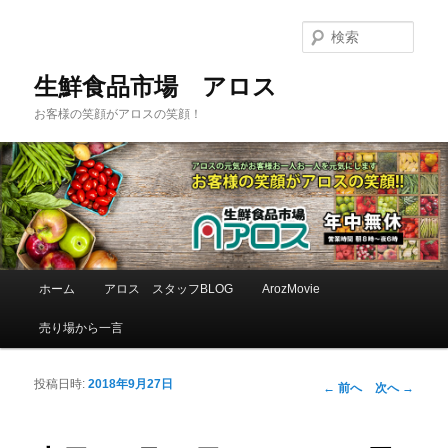
検
索
生鮮食品市場 アロス
お客様の笑顔がアロスの笑顔！
メインメニュー
ホーム
アロス スタッフBLOG
ArozMovie
メインコンテンツへ移動
サブコンテンツへ移動
売り場から一言
投稿日時:
2018年9月27日
投稿ナビゲーシ
←
前へ
次へ
→
ョン