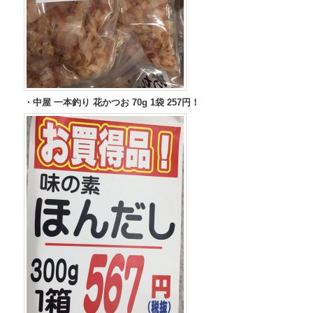
・中屋 一本釣り 花かつお 70g 1袋 257円！