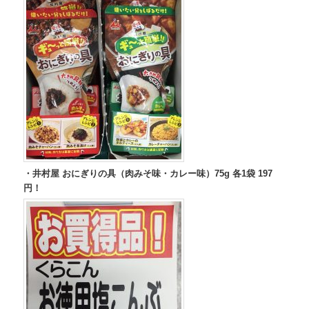
・井村屋 おにぎりの具（肉みそ味・カレー味）75g 各1袋 197
円！