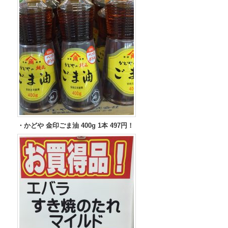
・かどや 金印ごま油 400g 1本 497円！