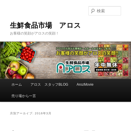
検
索
生鮮食品市場 アロス
お客様の笑顔がアロスの笑顔！
メインメニュー
ホーム
アロス スタッフBLOG
ArozMovie
メインコンテンツへ移動
サブコンテンツへ移動
売り場から一言
月別アーカイブ:
2016年3月