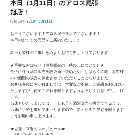
本日（3月31日）のアロス尾張
旭店！
投稿日時:
2016年3月31日
お早うございます！アロス尾張旭店でございます！
本日のおすすめ商品をご案内いたします。
本日も皆様のご来店を心よりお待ち申し上げております。
★重要なお知らせ（酒類販売の一時停止について）★
合併に伴う酒類販売免許更新手続のため、しばらくの間、
お客様
への酒類の販売を停止させていただくこととなりました。
お客様各位におかれましては、大変なご不便、
ご迷惑をお掛けい
たしますが、
何卒ご理解を賜りますようよろしくお願い申し上げ
ます。
当店といたしましては、一刻も早く酒類販売が再開できるよう、
迅速に手続を進めてまいりますので、
変わらぬご愛顧を賜ります
ようお願い申し上げます。
★今週・来週のスケジュール★