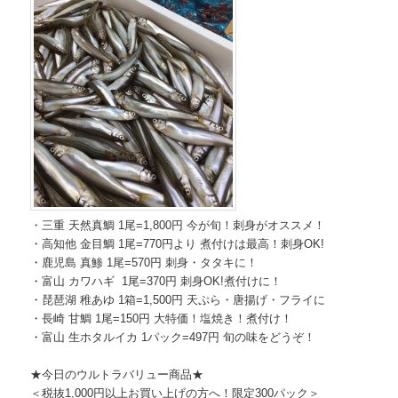
・三重 天然真鯛 1尾=1,800円 今が旬！刺身がオススメ！
・高知他 金目鯛 1尾=770円より 煮付けは最高！刺身OK!
・鹿児島 真鯵 1尾=570円 刺身・タタキに！
・富山 カワハギ 1尾=370円 刺身OK!煮付けに！
・琵琶湖 稚あゆ 1箱=1,500円 天ぷら・唐揚げ・フライに
・長崎 甘鯛 1尾=150円 大特価！塩焼き！煮付け！
・富山 生ホタルイカ 1パック=497円 旬の味をどうぞ！
★今日のウルトラバリュー商品★
＜税抜1,000円以上お買い上げの方へ！限定300パック＞