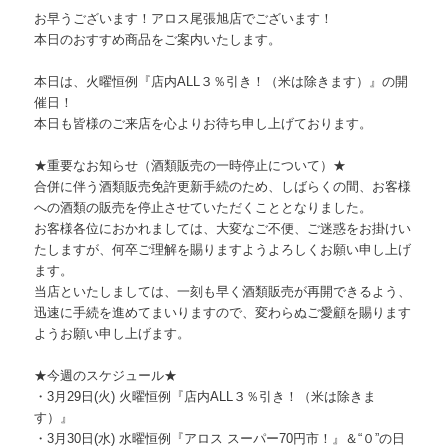
お早うございます！アロス尾張旭店でございます！
本日のおすすめ商品をご案内いたします。
本日は、火曜恒例『店内ALL３％引き！（米は除きます）』
の開
催日！
本日も皆様のご来店を心よりお待ち申し上げております。
★重要なお知らせ（酒類販売の一時停止について）★
合併に伴う酒類販売免許更新手続のため、しばらくの間、
お客様
への酒類の販売を停止させていただくこととなりました。
お客様各位におかれましては、大変なご不便、
ご迷惑をお掛けい
たしますが、
何卒ご理解を賜りますようよろしくお願い申し上げ
ます。
当店といたしましては、一刻も早く酒類販売が再開できるよう、
迅速に手続を進めてまいりますので、
変わらぬご愛顧を賜ります
ようお願い申し上げます。
★今週のスケジュール★
・3月29日(火) 火曜恒例『店内ALL３％引き！（米は除きま
す）』
・3月30日(水) 水曜恒例『アロス スーパー70円市！』＆“０”の日