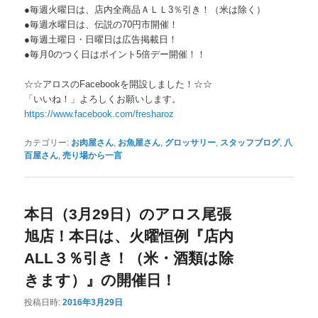
●毎週火曜日は、店内全商品ＡＬＬ3％引き！（米は除く）
●毎週水曜日は、伝説の70円市開催！
●毎週土曜日・日曜日は広告掲載日！
●毎月0のつく日はポイント5倍デー開催！！
☆☆アロスのFacebookを開設しました！☆☆
「いいね！」よろしくお願いします。
https://www.facebook.com/
fresharoz
カテゴリー:
お肉屋さん
,
お魚屋さん
,
グロッサリー
,
スタッフブログ
,
八
百屋さん
,
売り場から一言
本日（3月29日）のアロス尾張
旭店！本日は、火曜恒例『店内
ALL３％引き！（米・酒類は除
きます）』の開催日！
投稿日時:
2016年3月29日