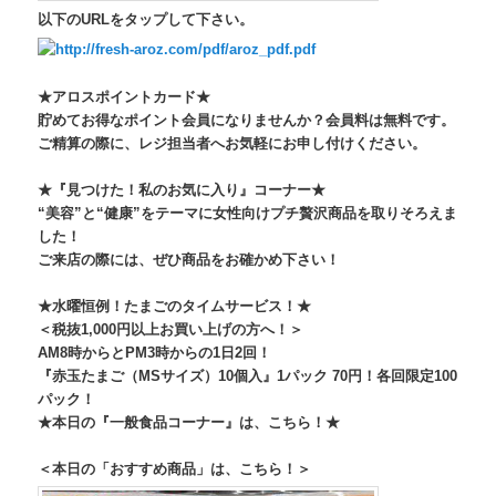
以下のURLをタップして下さい。
http://fresh-aroz.com/pdf/
aroz_pdf.pdf
★アロスポイントカード★
貯めてお得なポイント会員になりませんか？会員料は無料です。
ご精算の際に、レジ担当者へお気軽にお申し付けください。
★『見つけた！私のお気に入り』コーナー★
“美容”と“健康”
をテーマに女性向けプチ贅沢商品を取りそろえま
した！
ご来店の際には、ぜひ商品をお確かめ下さい！
★水曜恒例！たまごのタイムサービス！★
＜税抜1,000円以上お買い上げの方へ！＞
AM8時からとPM3時からの1日2回！
『赤玉たまご（MSサイズ）10個入』1パック 70円！各回限定100
パック！
★本日の『一般食品コーナー』は、こちら！★
＜本日の「おすすめ商品」は、こちら！＞