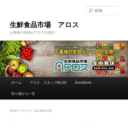
検
索
生鮮食品市場 アロス
お客様の笑顔がアロスの笑顔！
メインメニュー
ホーム
アロス スタッフBLOG
ArozMovie
メインコンテンツへ移動
サブコンテンツへ移動
売り場から一言
月別アーカイブ:
2018年10月