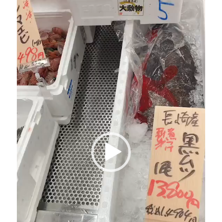
画
プ
レ
ー
ヤ
ー