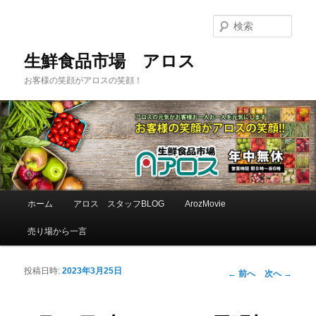
検
索
生鮮食品市場 アロス
お客様の笑顔がアロスの笑顔！
メインメニュー
ホーム
アロス スタッフBLOG
ArozMovie
メインコンテンツへ移動
サブコンテンツへ移動
売り場から一言
投稿日時:
2023年3月25日
投稿ナビゲーシ
←
前へ
次へ
→
ョン