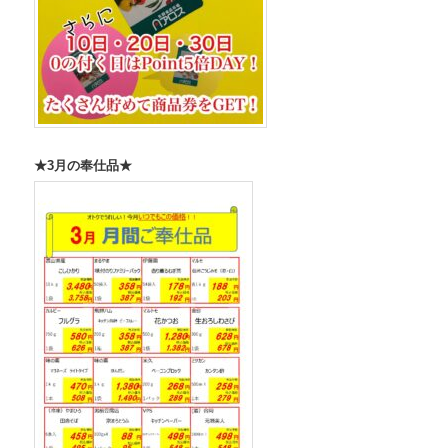
★3月の奉仕品★