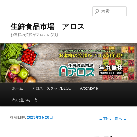
検
索
生鮮食品市場 アロス
お客様の笑顔がアロスの笑顔！
メインメニュー
ホーム
アロス スタッフBLOG
ArozMovie
メインコンテンツへ移動
サブコンテンツへ移動
売り場から一言
投稿日時:
2023年3月26日
投稿ナビゲーシ
←
前へ
次へ
→
ョン