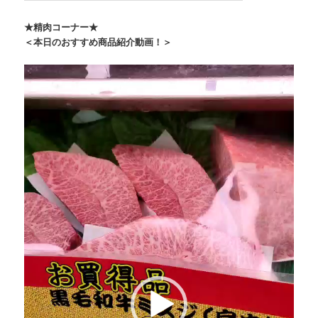
★精肉コーナー★
＜本日のおすすめ商品紹介動画！＞
動
画
プ
レ
ー
ヤ
ー