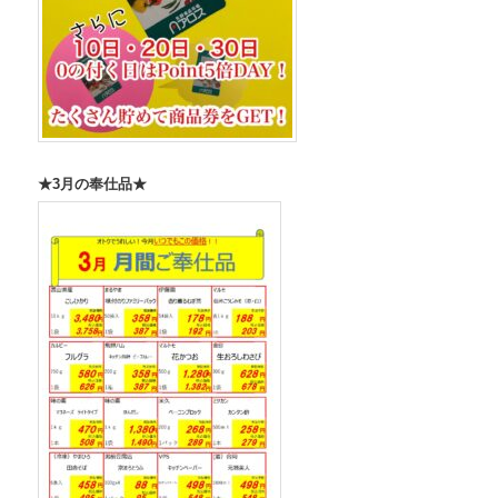
★3月の奉仕品★