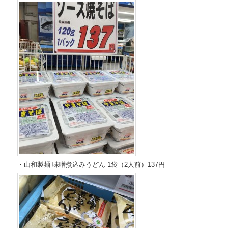
・山和製麺 味噌煮込みうどん 1袋（2人前）137円