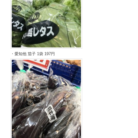
・愛知他 茄子 1袋 197円