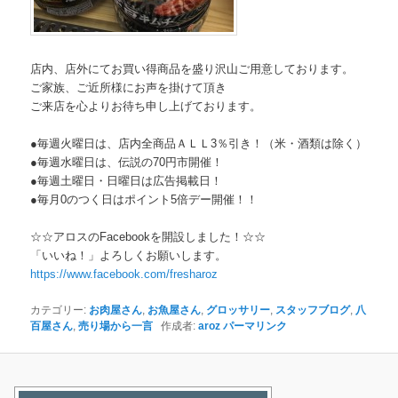
店内、店外にてお買い得商品を盛り沢山ご用意しております。
ご家族、ご近所様にお声を掛けて頂き
ご来店を心よりお待ち申し上げております。
●毎週火曜日は、店内全商品ＡＬＬ3％引き！（米・酒類は除く）
●毎週水曜日は、伝説の70円市開催！
●毎週土曜日・日曜日は広告掲載日！
●毎月0のつく日はポイント5倍デー開催！！
☆☆アロスのFacebookを開設しました！☆☆
「いいね！」よろしくお願いします。
https://www.facebook.com/
fresharoz
カテゴリー:
お肉屋さん
,
お魚屋さん
,
グロッサリー
,
スタッフブログ
,
八
百屋さん
,
売り場から一言
作成者:
aroz
パーマリンク