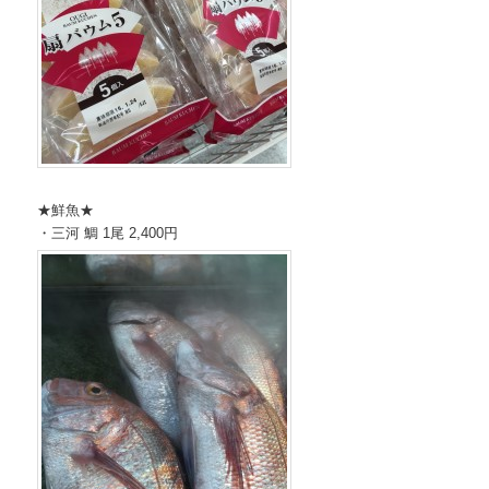
★鮮魚★
・三河 鯛 1尾 2,400円