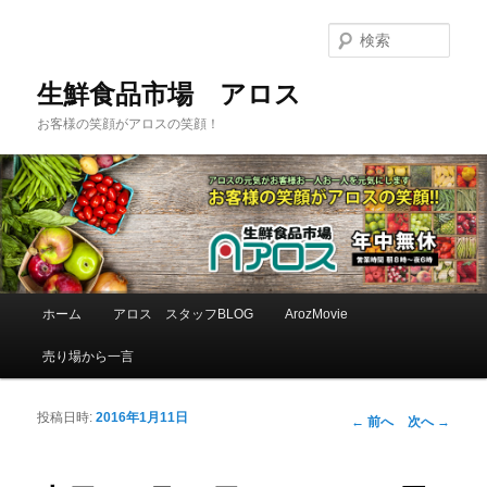
検
索
生鮮食品市場 アロス
お客様の笑顔がアロスの笑顔！
メインメニュー
ホーム
アロス スタッフBLOG
ArozMovie
メインコンテンツへ移動
サブコンテンツへ移動
売り場から一言
投稿日時:
2016年1月11日
投稿ナビゲーシ
←
前へ
次へ
→
ョン