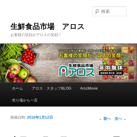
検
索
生鮮食品市場 アロス
お客様の笑顔がアロスの笑顔！
メインメニュー
ホーム
アロス スタッフBLOG
ArozMovie
メインコンテンツへ移動
サブコンテンツへ移動
売り場から一言
投稿日時:
2016年1月12日
投稿ナビゲーシ
←
前へ
次へ
→
ョン