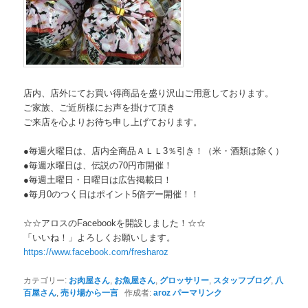
店内、店外にてお買い得商品を盛り沢山ご用意しております。
ご家族、ご近所様にお声を掛けて頂き
ご来店を心よりお待ち申し上げております。
●毎週火曜日は、店内全商品ＡＬＬ3％引き！（米・酒類は除く）
●毎週水曜日は、伝説の70円市開催！
●毎週土曜日・日曜日は広告掲載日！
●毎月0のつく日はポイント5倍デー開催！！
☆☆アロスのFacebookを開設しました！☆☆
「いいね！」よろしくお願いします。
https://www.facebook.com/
fresharoz
カテゴリー:
お肉屋さん
,
お魚屋さん
,
グロッサリー
,
スタッフブログ
,
八
百屋さん
,
売り場から一言
作成者:
aroz
パーマリンク