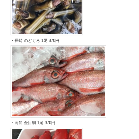
・長崎 のどぐろ 1尾 870円
・高知 金目鯛 1尾 970円