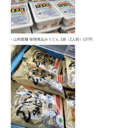
・山和製麺 味噌煮込みうどん 1袋（2人前）137円